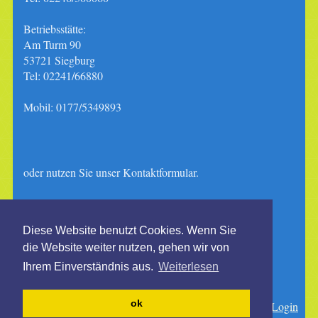
Betriebsstätte:
Am Turm 90
53721 Siegburg
Tel: 02241/66880
Mobil: 0177/5349893
oder nutzen Sie unser Kontaktformular.
Ab sofort sind unsere Bürozeiten von Montag bis
Diese Website benutzt Cookies. Wenn Sie
Freitag
die Website weiter nutzen, gehen wir von
8:00 - 12:00 Uhr
Ihrem Einverständnis aus.
Weiterlesen
ok
Druckversion
|
Sitemap
Login